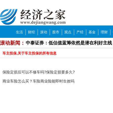
生活
财经
滚动
股市
观点
产经
基金
理财
滚动新闻：
中泰证券：低估值蓝筹依然是潜在利好主线
中信建投：国有房企提质增效有望加速
车主投保,关于车主投保的所有信息
中泰证券：基本面向好 板块有望获得超额
保险定损后可以不修车吗?保险定损要多久?
方正证券：逢低关注国企改革概念股等板块
商业车险怎么买？车险商业险能即时生效吗
中泰证券：头部房企竞争格局优化
华泰证券：十年美债2.0%是下一个重要点
2023年濮阳市濮上家肴“年货美食节”开幕