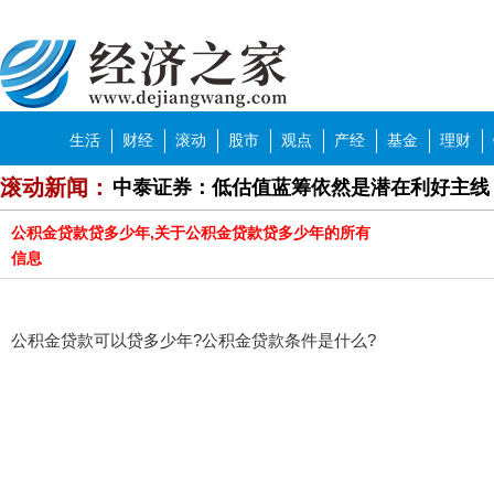
生活
财经
滚动
股市
观点
产经
基金
理财
中泰证券：低估值蓝筹依然是潜在利好主线
滚动新闻：
中信建投：国有房企提质增效有望加速
公积金贷款贷多少年,关于公积金贷款贷多少年的所有
中泰证券：基本面向好 板块有望获得超额
信息
方正证券：逢低关注国企改革概念股等板块
中泰证券：头部房企竞争格局优化
公积金贷款可以贷多少年?公积金贷款条件是什么?
华泰证券：十年美债2.0%是下一个重要点
牙膏品牌花式打“功效宣传”擦边球 如何加
济南市中区就业形势持续保持稳定 举办线上