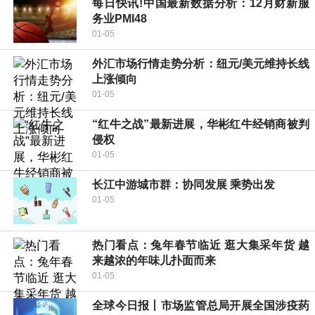
每日快讯!中国最新数据分析：12月财新服
务业PMI48
01-05
外汇市场行情走势分析：纽元/美元维持长线
上涨倾向
01-05
“红牛之战”最新进展，华彬红牛经销商被判
侵权
01-05
长江中游城市群：协同发展 乘势出发
01-05
热门看点：兔年春节临近 逛大集采年货 越
来越浓的年味儿扑面而来
01-05
全球今日报丨市场监管总局开展全国涉疫药