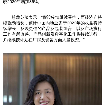
较2020年增加36%。
总
裁苏
薇
表示：“假设
疫情
继续受控，而经济亦持
续强劲增长，预计
中国
内地业务于2022年的
收益
将持
续增长，反映更佳的产品及包装组合，以及市场执行
工作有所改善。产品创新及数字化工作将持续进行，
并继续按计划在厂房及设备方面大量
投资
。”