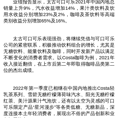
业绩报告显示，太古可口可乐2021年
中国
内地
总
销量上升9%，汽水
收益
增加14%，果汁类饮料及饮
用水
收益
分别增加23%及2%，咖啡及茶饮料等高端
类别
收益
分别增加65%及16%。
太古可口可乐表现强劲，将继续凭借与可口可乐
公司的紧密联系，积极推动饮料组合的增长，尤其是
无糖饮料、能量饮料及咖啡，同时开发新产品以满足
不断变化的消费者需求。以Costa咖啡为例，2021年
收入接
近
翻倍，在上市后第二年即取得咖啡品类第二
位的杰出成绩。
2022年第一季度已相继在
中国
内地推出Costa轻
乳茶系列、雪碧无糖柠檬薄荷味汽水、阳光无糖柠檬
红茶、美汁源果汁气泡饮，还有以太空为灵感的可口
可乐限定产品“星河漫步”等各类低糖、无糖新品，深
度连接本土年轻消费者，展现出不俗的产品创新和业