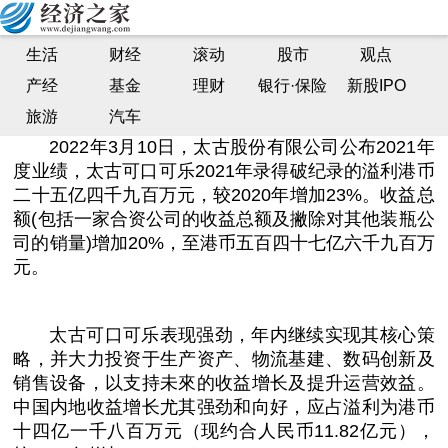
太古可口可乐中国内地2021表现强劲和向好 总裁苏
生活
财经
滚动
股市
观点
薇：未来5年将继续加大在华投资
产经
基金
理财
银行·保险
新股IPO
中国财经新闻网| 2022-03-11 14:47:57
旅游
汽车
2022年3月10日，太古股份有限公司公布2021年
度业绩，太古可口可乐2021年录得破纪录的溢利港
币
二十五亿四千九百万元，较2020年增加23%。
收益
总
额(包括一家合资公司的
收益
总
额及撇除对其他装瓶公
司的销量)增加20%，至港
币
五百四十七亿六千九百万
元。
太古可口可乐表现强劲，年内继续实现其核心策
略，并大力
投资
于生产资产、物流基建、数码创新及
销售设备，以支持未來的
收益
增长及提升运营效益。
中国
内地
收益
增长尤其强劲和向好，应占溢利为港
币
十四亿一千八百万元（现约合人民
币
11.82亿元），