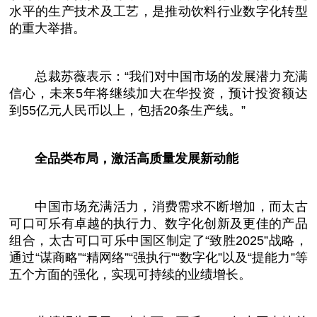
水
平
的生产技术及工艺，是推动饮料行业数字化转型
的重大举措。
总
裁苏
薇
表示：“我们对
中国
市场的发展潜力充满
信心，未来5年将继续加大在华
投资
，预计
投资
额达
到55亿元人民
币
以上，包括20条生产线。”
全品类布局，激活高质量发展新动能
中国
市场充满活力，消费需求不断增加，而太古
可口可乐有卓越的执行力、数字化创新及更佳的产品
组合，太古可口可乐
中国
区制定了“致胜2025”战略，
通过“谋商略”“精网络”“强执行”“数字化”以及“提能力”等
五个方面的强化，实现可持续的业绩增长。