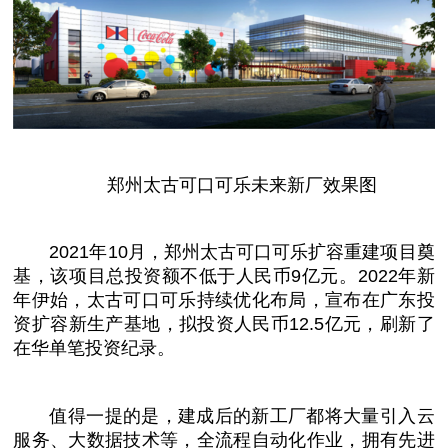
郑州太古可口可乐未来新厂效果图
2021年10月，郑州太古可口可乐扩容重建项目奠
基，该项目
总
投资
额不低于人民
币
9亿元。2022年新
年伊始，太古可口可乐持续优化布局，宣布在广东
投
资
扩容新生产基地，拟
投资
人民
币
12.5亿元，刷新了
在华单笔
投资
纪录。
值得一提的是，建成后的新工厂都将大量引入云
服务、大数据技术等，全流程自动化作业，拥有先进