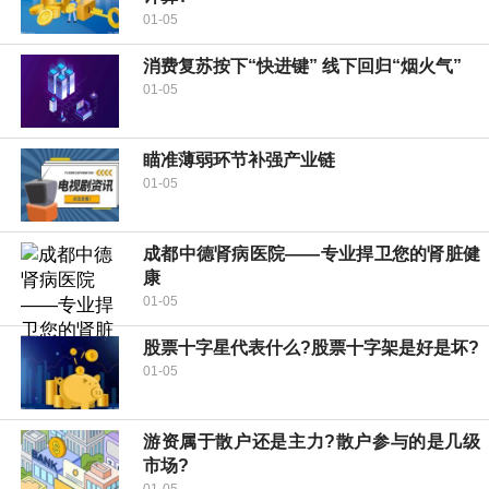
01-05
消费复苏按下“快进键” 线下回归“烟火气”
01-05
瞄准薄弱环节补强产业链
01-05
成都中德肾病医院——专业捍卫您的肾脏健
康
01-05
股票十字星代表什么?股票十字架是好是坏?
01-05
游资属于散户还是主力?散户参与的是几级
市场?